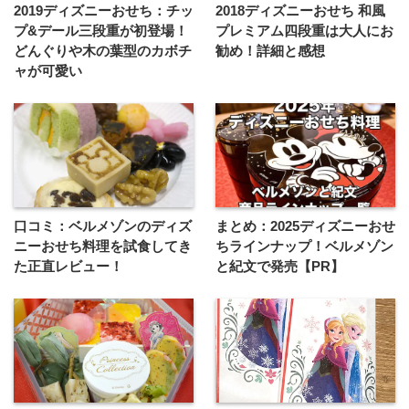
2019ディズニーおせち：チッ
2018ディズニーおせち 和風
プ&デール三段重が初登場！
プレミアム四段重は大人にお
どんぐりや木の葉型のカボチ
勧め！詳細と感想
ャが可愛い
口コミ：ベルメゾンのディズ
まとめ：2025ディズニーおせ
ニーおせち料理を試食してき
ちラインナップ！ベルメゾン
た正直レビュー！
と紀文で発売【PR】