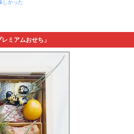
味しかった
プレミアムおせち」