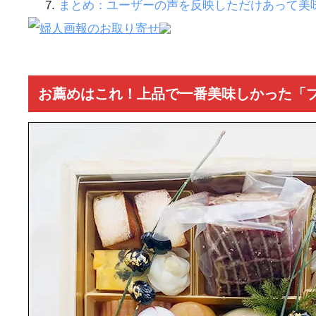
まとめ：ユーザーの声を反映しただけあって美
お薦めはこれ！上品で一番美味しかった「