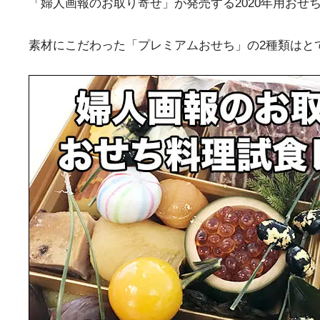
「婦人画報のお取り寄せ」が発売する2020年用おせ
素材にこだわった「プレミアムおせち」の2種類はと