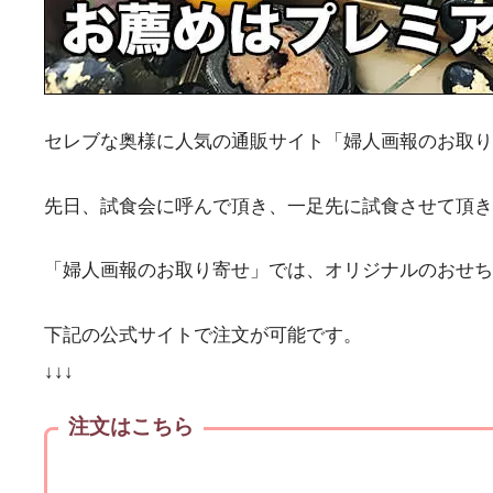
セレブな奥様に人気の通販サイト「婦人画報のお取り
先日、試食会に呼んで頂き、一足先に試食させて頂き
「婦人画報のお取り寄せ」では、オリジナルのおせち
下記の公式サイトで注文が可能です。
↓↓↓
注文はこちら